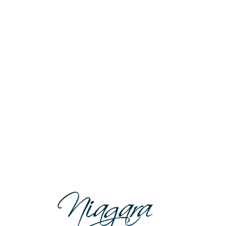
Lo
adi
n