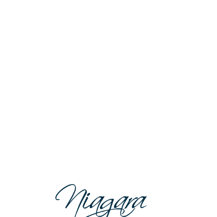
Lo
adi
n