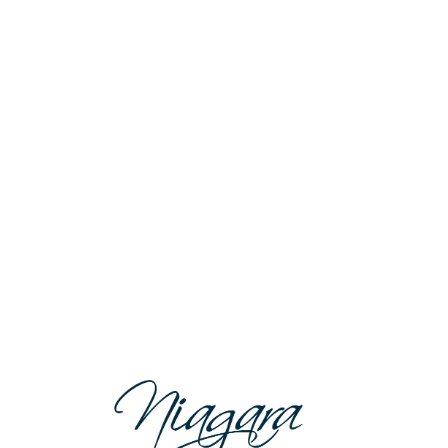
Lo
adi
n